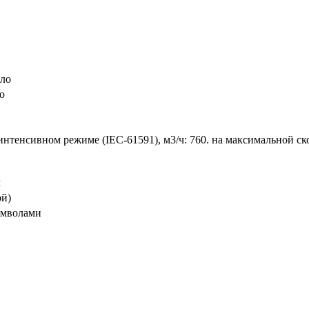
кло
о
 интенсивном режиме (IEC-61591), м3/ч: 760. на максимальной ск
м
ой)
имволами