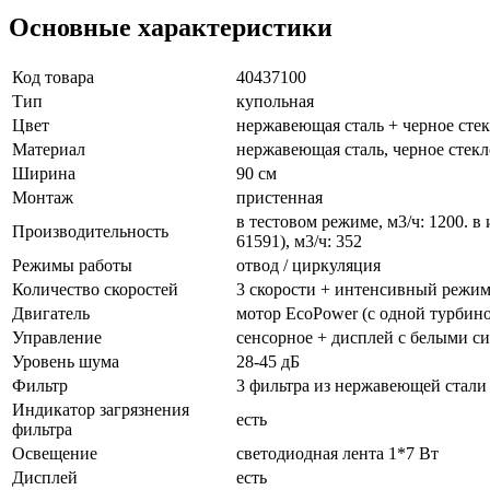
Основные характеристики
Код товара
40437100
Тип
купольная
Цвет
нержавеющая сталь + черное сте
Материал
нержавеющая сталь, черное стекл
Ширина
90 см
Монтаж
пристенная
в тестовом режиме, м3/ч: 1200. в
Производительность
61591), м3/ч: 352
Режимы работы
отвод / циркуляция
Количество скоростей
3 скорости + интенсивный режи
Двигатель
мотор EcoPower (с одной турбин
Управление
сенсорное + дисплей с белыми с
Уровень шума
28-45 дБ
Фильтр
3 фильтра из нержавеющей стали
Индикатор загрязнения
есть
фильтра
Освещение
светодиодная лента 1*7 Вт
Дисплей
есть