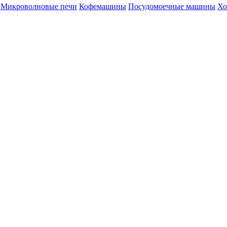
Микроволновые печи
Кофемашины
Посудомоечные машины
Хо